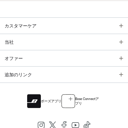
T
カスタマーケア
T
当社
T
オファー
T
追加のリンク
Bose Connectア
ボーズアプリ
プリ