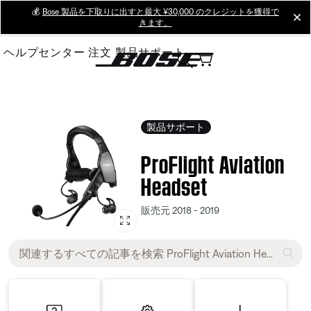
Skip
💰
Bose 製品を下取りに出すと最大 ¥30,000 のクレジットを獲得で
cl
きます。
to
Main
ヘルプセンター
注文
製品サポート
製品サポート
ProFlight Aviation
Headset
販売元 2018 - 2019