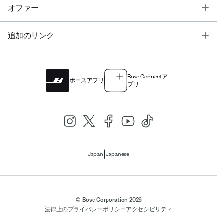
T
オファー
T
追加のリンク
Bose Connectア
ボーズアプリ
プリ
|
Japan
Japanese
© Bose Corporation 2026
法律上の
プライバシーポリシー
アクセシビリティ