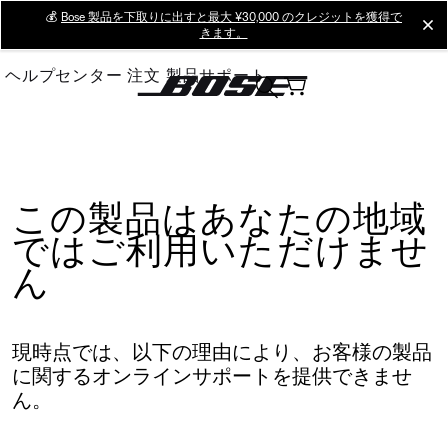
Skip
💰
Bose 製品を下取りに出すと最大 ¥30,000 のクレジットを獲得で
cl
きます。
to
Main
ヘルプセンター
注文
製品サポート
この製品はあなたの地域
ではご利用いただけませ
ん
現時点では、以下の理由により、お客様の製品
に関するオンラインサポートを提供できませ
ん。