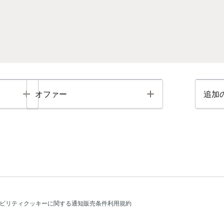
Toggle
Toggle
オファー
追加
ビリティ
クッキーに関する通知
販売条件
利用規約