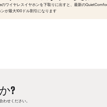
seのワイヤレスイヤホンを下取りに出すと、最新のQuietComfort 
ホンが最大100ドル割引になります
か?
合わせください。