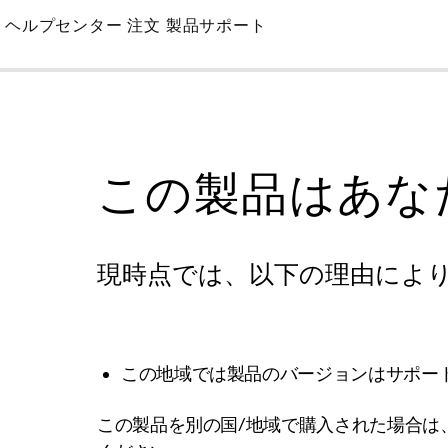
Skip
ヘルプセンター
注文
製品サポート
to
Main
この製品はあな
現時点では、以下の理由によ
この地域では製品のバージョンはサポー
この製品を別の国/地域で購入された場合は