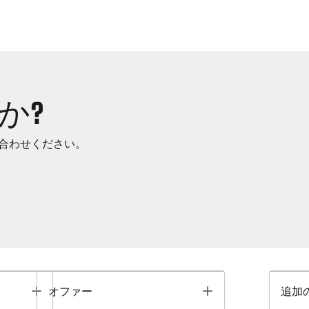
か?
合わせください。
Toggle
Toggle
オファー
追加