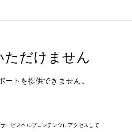
cl
いただけません
ポートを提供できません。
フサービスヘルプコンテンツにアクセスして