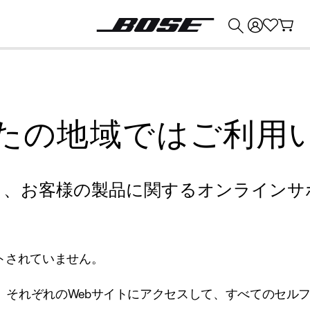
💰
Bose 製品を下取りに出すと最大 ¥30,000 のクレジットを獲得できます。
たの地域ではご利用
り、お客様の製品に関するオンラインサ
トされていません。
、それぞれのWebサイトにアクセスして、すべてのセル