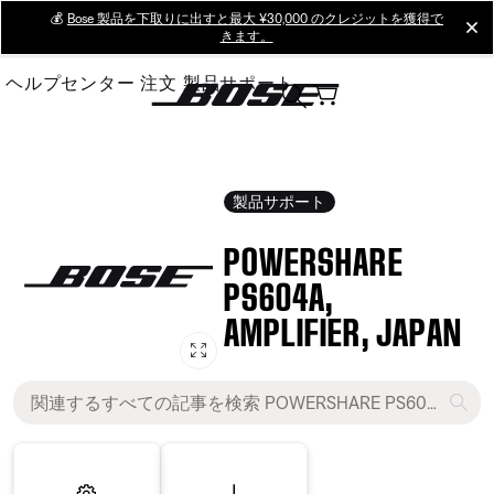
Skip
💰
Bose 製品を下取りに出すと最大 ¥30,000 のクレジットを獲得で
cl
きます。
to
Main
ヘルプセンター
注文
製品サポート
製品サポート
POWERSHARE
PS604A,
AMPLIFIER, JAPAN