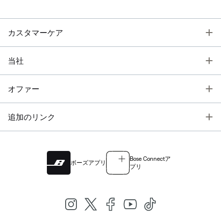
T
カスタマーケア
T
当社
T
オファー
T
追加のリンク
Bose Connectア
ボーズアプリ
プリ