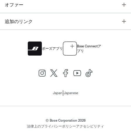
T
オファー
T
追加のリンク
Bose Connectア
ボーズアプリ
プリ
|
Japan
Japanese
© Bose Corporation 2026
法律上の
プライバシーポリシー
アクセシビリティ