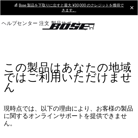
Skip
💰
Bose 製品を下取りに出すと最大 ¥30,000 のクレジットを獲得で
cl
きます。
to
Main
ヘルプセンター
注文
製品サポート
この製品はあなたの地域
ではご利用いただけませ
ん
現時点では、以下の理由により、お客様の製品
に関するオンラインサポートを提供できませ
ん。