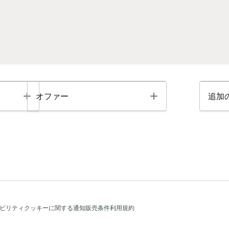
Toggle
Toggle
オファー
追加
ビリティ
クッキーに関する通知
販売条件
利用規約