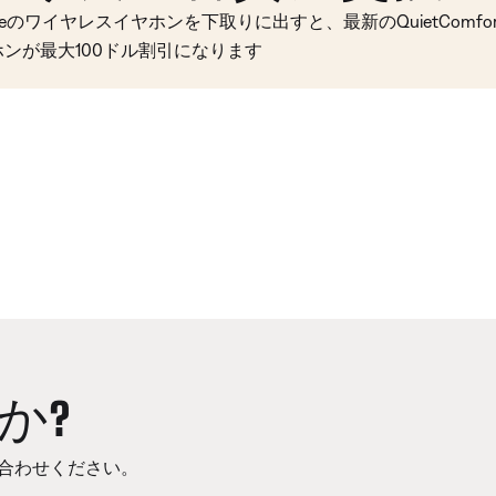
seのワイヤレスイヤホンを下取りに出すと、最新のQuietComfort 
ホンが最大100ドル割引になります
か?
合わせください。