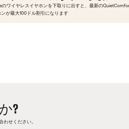
seのワイヤレスイヤホンを下取りに出すと、最新のQuietComfort 
ホンが最大100ドル割引になります
か?
合わせください。