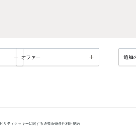
Toggle
Toggle
オファー
追加
ビリティ
クッキーに関する通知
販売条件
利用規約