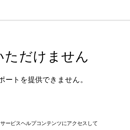
cl
いただけません
ポートを提供できません。
フサービスヘルプコンテンツにアクセスして