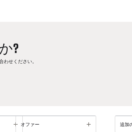
か?
合わせください。
Toggle
Toggle
オファー
追加