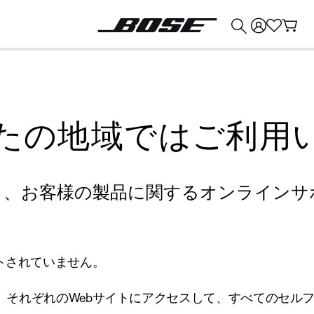
💰
Bose 製品を下取りに出すと最大 ¥30,000 のクレジットを獲得できます。
たの地域ではご利用
り、お客様の製品に関するオンラインサ
トされていません。
、それぞれのWebサイトにアクセスして、すべてのセル