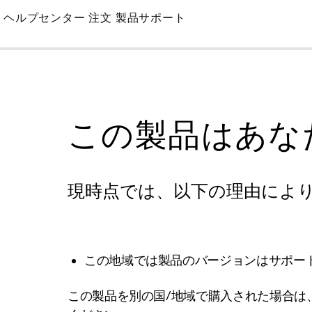
Skip
ヘルプセンター
注文
製品サポート
to
Main
この製品はあな
現時点では、以下の理由によ
この地域では製品のバージョンはサポー
この製品を別の国/地域で購入された場合は