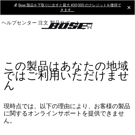
Skip
💰
Bose 製品を下取りに出すと最大 ¥30,000 のクレジットを獲得で
cl
きます。
to
Main
ヘルプセンター
注文
製品サポート
この製品はあなたの地域
ではご利用いただけませ
ん
現時点では、以下の理由により、お客様の製品
に関するオンラインサポートを提供できませ
ん。