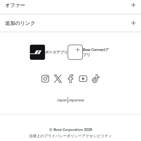
T
オファー
T
追加のリンク
Bose Connectア
ボーズアプリ
プリ
|
Japan
Japanese
© Bose Corporation 2026
法律上の
プライバシーポリシー
アクセシビリティ