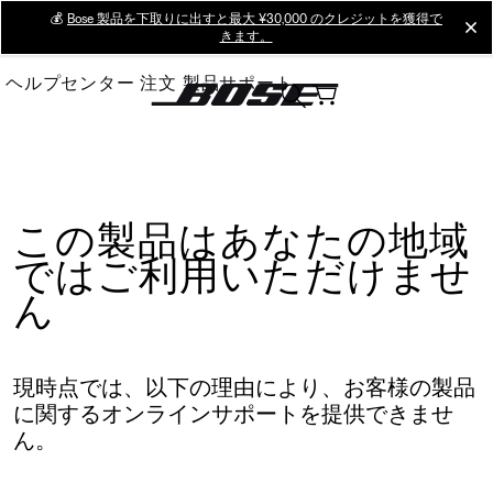
Skip
💰
Bose 製品を下取りに出すと最大 ¥30,000 のクレジットを獲得で
cl
きます。
to
Main
ヘルプセンター
注文
製品サポート
この製品はあなたの地域
ではご利用いただけませ
ん
現時点では、以下の理由により、お客様の製品
に関するオンラインサポートを提供できませ
ん。