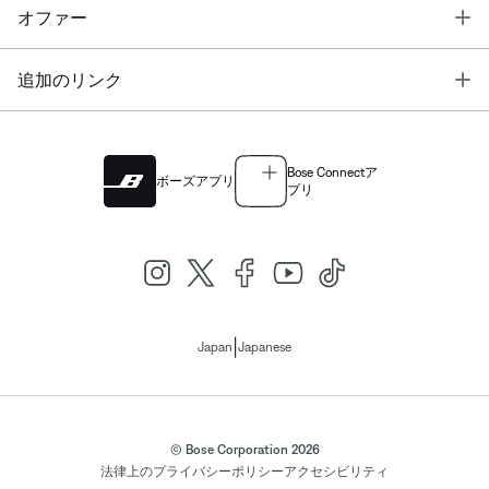
T
オファー
T
追加のリンク
Bose Connectア
ボーズアプリ
プリ
|
Japan
Japanese
© Bose Corporation 2026
法律上の
プライバシーポリシー
アクセシビリティ