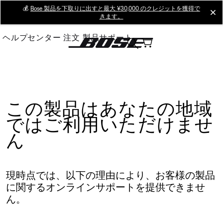
Skip
💰
Bose 製品を下取りに出すと最大 ¥30,000 のクレジットを獲得で
cl
きます。
to
Main
ヘルプセンター
注文
製品サポート
この製品はあなたの地域
ではご利用いただけませ
ん
現時点では、以下の理由により、お客様の製品
に関するオンラインサポートを提供できませ
ん。