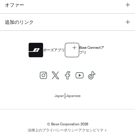
T
オファー
T
追加のリンク
Bose Connectア
ボーズアプリ
プリ
|
Japan
Japanese
© Bose Corporation 2026
法律上の
プライバシーポリシー
アクセシビリティ