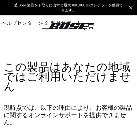
Skip
💰
Bose 製品を下取りに出すと最大 ¥30,000 のクレジットを獲得で
cl
きます。
to
Main
ヘルプセンター
注文
製品サポート
この製品はあなたの地域
ではご利用いただけませ
ん
現時点では、以下の理由により、お客様の製品
に関するオンラインサポートを提供できませ
ん。