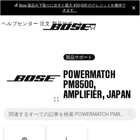
Skip
💰
Bose 製品を下取りに出すと最大 ¥30,000 のクレジットを獲得で
cl
きます。
to
Main
ヘルプセンター
注文
製品サポート
製品サポート
POWERMATCH
PM8500,
AMPLIFIER, JAPAN