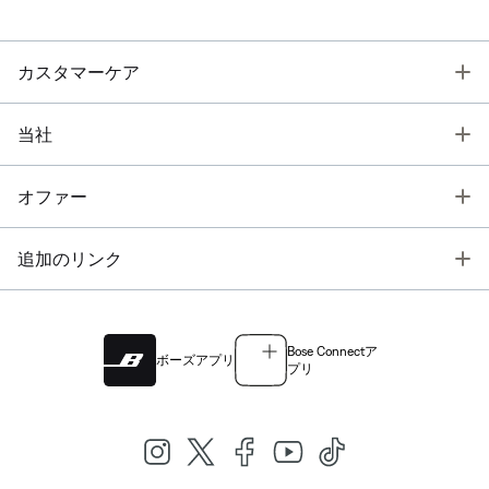
T
カスタマーケア
T
当社
T
オファー
T
追加のリンク
Bose Connectア
ボーズアプリ
プリ