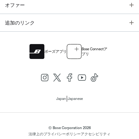
T
オファー
T
追加のリンク
Bose Connectア
ボーズアプリ
プリ
|
Japan
Japanese
© Bose Corporation 2026
法律上の
プライバシーポリシー
アクセシビリティ