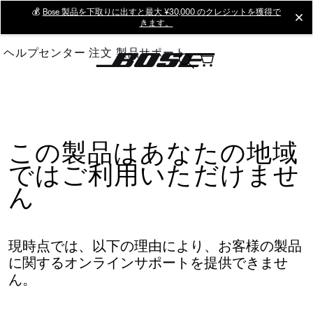
Skip
💰
Bose 製品を下取りに出すと最大 ¥30,000 のクレジットを獲得で
cl
きます。
to
Main
ヘルプセンター
注文
製品サポート
この製品はあなたの地域
ではご利用いただけませ
ん
現時点では、以下の理由により、お客様の製品
に関するオンラインサポートを提供できませ
ん。