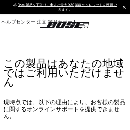
Skip
💰
Bose 製品を下取りに出すと最大 ¥30,000 のクレジットを獲得で
cl
きます。
to
Main
ヘルプセンター
注文
製品サポート
この製品はあなたの地域
ではご利用いただけませ
ん
現時点では、以下の理由により、お客様の製品
に関するオンラインサポートを提供できませ
ん。