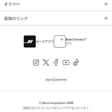
T
オファー
T
追加のリンク
Bose Connectア
ボーズアプリ
プリ
|
Japan
Japanese
© Bose Corporation 2026
法律上の
プライバシーポリシー
アクセシビリティ