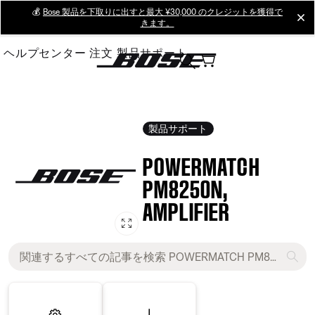
Skip
💰
Bose 製品を下取りに出すと最大 ¥30,000 のクレジットを獲得で
cl
きます。
to
Main
ヘルプセンター
注文
製品サポート
製品サポート
POWERMATCH
PM8250N,
AMPLIFIER