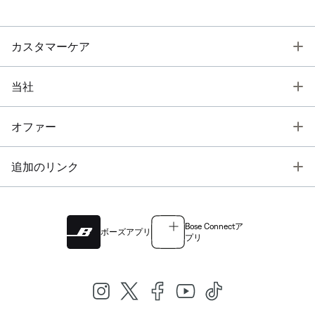
T
カスタマーケア
T
当社
T
オファー
T
追加のリンク
Bose Connectア
ボーズアプリ
プリ