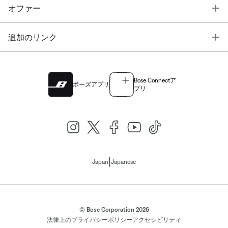
T
オファー
T
追加のリンク
Bose Connectア
ボーズアプリ
プリ
|
Japan
Japanese
© Bose Corporation 2026
法律上の
プライバシーポリシー
アクセシビリティ