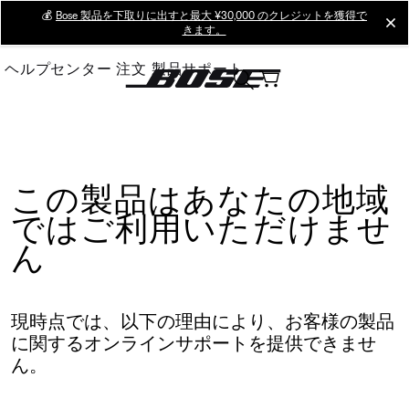
Skip
💰
Bose 製品を下取りに出すと最大 ¥30,000 のクレジットを獲得で
cl
きます。
to
Main
ヘルプセンター
注文
製品サポート
この製品はあなたの地域
ではご利用いただけませ
ん
現時点では、以下の理由により、お客様の製品
に関するオンラインサポートを提供できませ
ん。