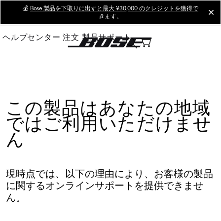
Skip
💰
Bose 製品を下取りに出すと最大 ¥30,000 のクレジットを獲得で
cl
きます。
to
Main
ヘルプセンター
注文
製品サポート
この製品はあなたの地域
ではご利用いただけませ
ん
現時点では、以下の理由により、お客様の製品
に関するオンラインサポートを提供できませ
ん。