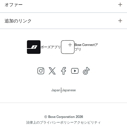
T
オファー
T
追加のリンク
Bose Connectア
ボーズアプリ
プリ
|
Japan
Japanese
© Bose Corporation 2026
法律上の
プライバシーポリシー
アクセシビリティ