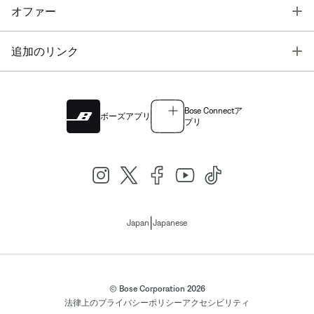
T
オファー
T
追加のリンク
Bose Connectア
ボーズアプリ
プリ
|
Japan
Japanese
© Bose Corporation 2026
法律上の
プライバシーポリシー
アクセシビリティ