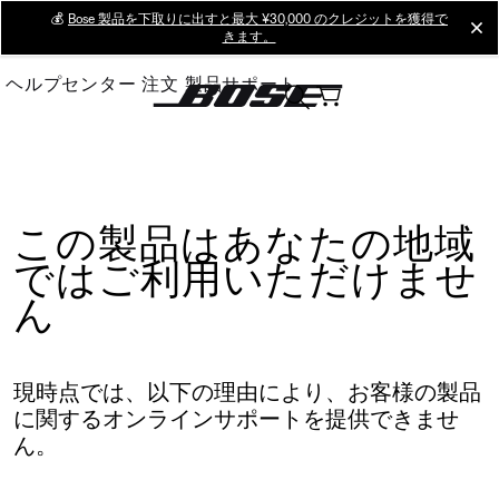
Skip
💰
Bose 製品を下取りに出すと最大 ¥30,000 のクレジットを獲得で
cl
きます。
to
Main
ヘルプセンター
注文
製品サポート
この製品はあなたの地域
ではご利用いただけませ
ん
現時点では、以下の理由により、お客様の製品
に関するオンラインサポートを提供できませ
ん。