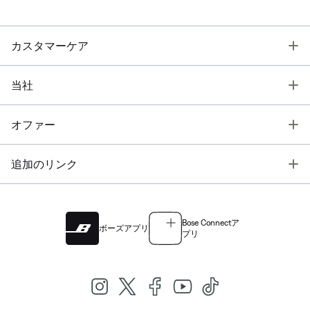
T
カスタマーケア
T
当社
T
オファー
T
追加のリンク
Bose Connectア
ボーズアプリ
プリ