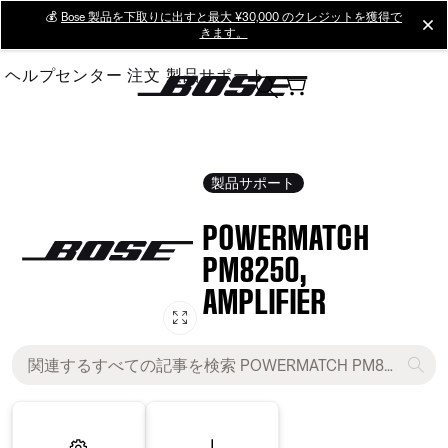
Skip
💰
Bose 製品を下取りに出すと最大 ¥30,000 のクレジットを獲得で
cl
きます。
to
Main
ヘルプセンター
注文
製品サポート
製品サポート
POWERMATCH
PM8250,
AMPLIFIER