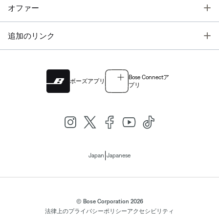
T
オファー
T
追加のリンク
Bose Connectア
ボーズアプリ
プリ
|
Japan
Japanese
© Bose Corporation 2026
法律上の
プライバシーポリシー
アクセシビリティ