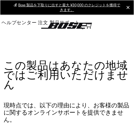
Skip
💰
Bose 製品を下取りに出すと最大 ¥30,000 のクレジットを獲得で
cl
きます。
to
Main
ヘルプセンター
注文
製品サポート
この製品はあなたの地域
ではご利用いただけませ
ん
現時点では、以下の理由により、お客様の製品
に関するオンラインサポートを提供できませ
ん。