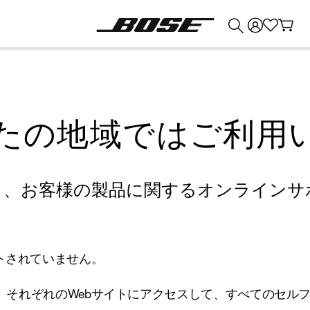
💰
Bose 製品を下取りに出すと最大 ¥30,000 のクレジットを獲得できます。
たの地域ではご利用
り、お客様の製品に関するオンラインサ
トされていません。
、それぞれのWebサイトにアクセスして、すべてのセル