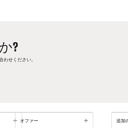
か?
合わせください。
Toggle
Toggle
オファー
追加