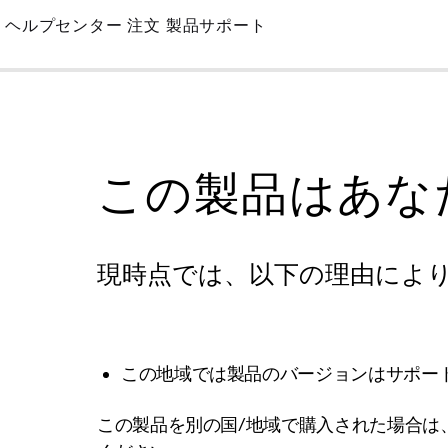
Skip
ヘルプセンター
注文
製品サポート
to
Main
この製品はあな
現時点では、以下の理由によ
この地域では製品のバージョンはサポー
この製品を別の国/地域で購入された場合は