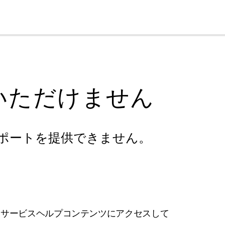
cl
いただけません
ポートを提供できません。
フサービスヘルプコンテンツにアクセスして