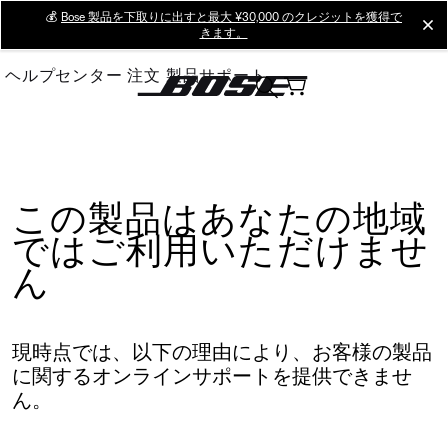
Skip
💰
Bose 製品を下取りに出すと最大 ¥30,000 のクレジットを獲得で
cl
きます。
to
Main
ヘルプセンター
注文
製品サポート
この製品はあなたの地域
ではご利用いただけませ
ん
現時点では、以下の理由により、お客様の製品
に関するオンラインサポートを提供できませ
ん。