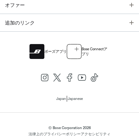
T
オファー
T
追加のリンク
Bose Connectア
ボーズアプリ
プリ
|
Japan
Japanese
© Bose Corporation 2026
法律上の
プライバシーポリシー
アクセシビリティ