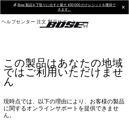
Skip
💰
Bose 製品を下取りに出すと最大 ¥30,000 のクレジットを獲得で
cl
きます。
to
Main
ヘルプセンター
注文
製品サポート
この製品はあなたの地域
ではご利用いただけませ
ん
現時点では、以下の理由により、お客様の製品
に関するオンラインサポートを提供できませ
ん。