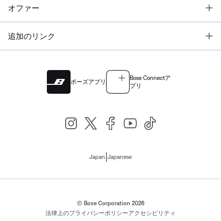
T
オファー
T
追加のリンク
Bose Connectア
ボーズアプリ
プリ
|
Japan
Japanese
© Bose Corporation 2026
法律上の
プライバシーポリシー
アクセシビリティ