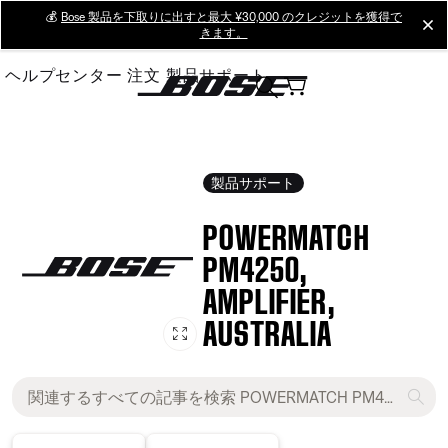
Skip
💰
Bose 製品を下取りに出すと最大 ¥30,000 のクレジットを獲得で
cl
きます。
to
Main
ヘルプセンター
注文
製品サポート
製品サポート
POWERMATCH
PM4250,
AMPLIFIER,
AUSTRALIA