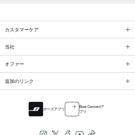
T
カスタマーケア
T
当社
T
オファー
T
追加のリンク
Bose Connectア
ボーズアプリ
プリ