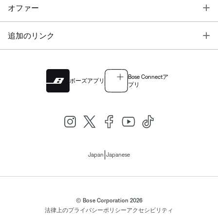
T
オファー
T
追加のリンク
Bose Connectア
ボーズアプリ
プリ
|
Japan
Japanese
© Bose Corporation 2026
法律上の
プライバシーポリシー
アクセシビリティ