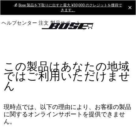
Skip
💰
Bose 製品を下取りに出すと最大 ¥30,000 のクレジットを獲得で
cl
きます。
to
Main
ヘルプセンター
注文
製品サポート
この製品はあなたの地域
ではご利用いただけませ
ん
現時点では、以下の理由により、お客様の製品
に関するオンラインサポートを提供できませ
ん。