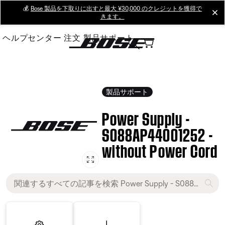
Skip
💰
Bose 製品を下取りに出すと最大 ¥30,000 のクレジットを獲得で
cl
きます。
to
Main
ヘルプセンター
注文
製品サポート
製品サポート
Power Supply -
S088AP44001252 -
without Power Cord