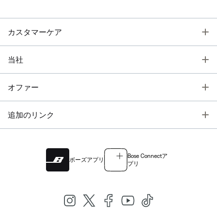
T
カスタマーケア
T
当社
T
オファー
T
追加のリンク
Bose Connectア
ボーズアプリ
プリ