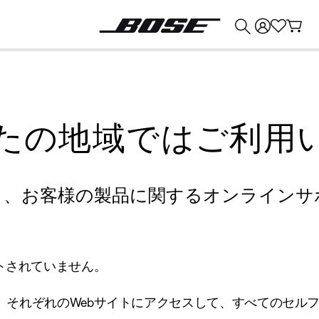
💰
Bose 製品を下取りに出すと最大 ¥30,000 のクレジットを獲得できます。
たの地域ではご利用
り、お客様の製品に関するオンラインサ
トされていません。
、それぞれのWebサイトにアクセスして、すべてのセル