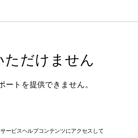
cl
いただけません
ポートを提供できません。
フサービスヘルプコンテンツにアクセスして