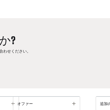
か?
合わせください。
Toggle
Toggle
オファー
追加