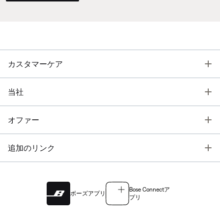
T
カスタマーケア
T
当社
T
オファー
T
追加のリンク
Bose Connectア
ボーズアプリ
プリ