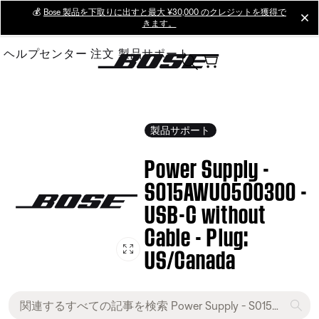
Skip
💰
Bose 製品を下取りに出すと最大 ¥30,000 のクレジットを獲得で
cl
きます。
to
Main
ヘルプセンター
注文
製品サポート
製品サポート
Power Supply -
S015AWU0500300 -
USB-C without
Cable - Plug:
US/Canada