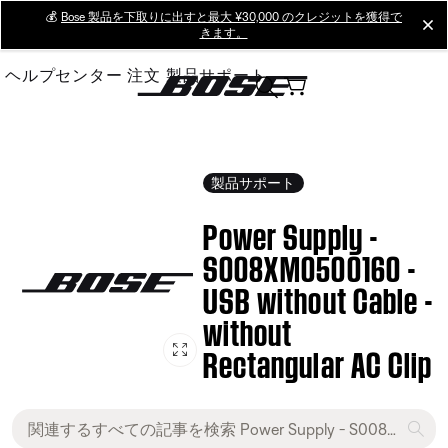
Skip
💰
Bose 製品を下取りに出すと最大 ¥30,000 のクレジットを獲得で
cl
きます。
to
Main
ヘルプセンター
注文
製品サポート
製品サポート
Power Supply -
S008XM0500160 -
USB without Cable -
without
Rectangular AC Clip