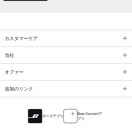
T
カスタマーケア
T
当社
T
オファー
T
追加のリンク
Bose Connectア
ボーズアプリ
プリ