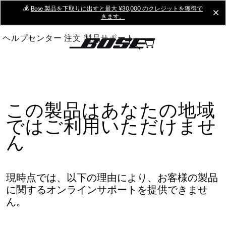
Skip
💰
Bose 製品を下取りに出すと最大 ¥30,000 のクレジットを獲得で
cl
きます。
to
Main
ヘルプセンター
注文
製品サポート
この製品はあなたの地域
ではご利用いただけませ
ん
現時点では、以下の理由により、お客様の製品
に関するオンラインサポートを提供できませ
ん。