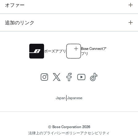
T
オファー
T
追加のリンク
Bose Connectア
ボーズアプリ
プリ
|
Japan
Japanese
© Bose Corporation 2026
法律上の
プライバシーポリシー
アクセシビリティ