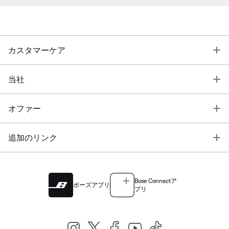
T
カスタマーケア
T
当社
T
オファー
T
追加のリンク
Bose Connectア
ボーズアプリ
プリ