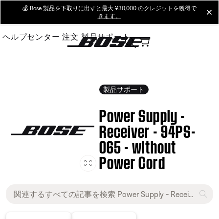
Skip
💰
Bose 製品を下取りに出すと最大 ¥30,000 のクレジットを獲得で
cl
きます。
to
Main
ヘルプセンター
注文
製品サポート
製品サポート
Power Supply -
Receiver - 94PS-
065 - without
Power Cord