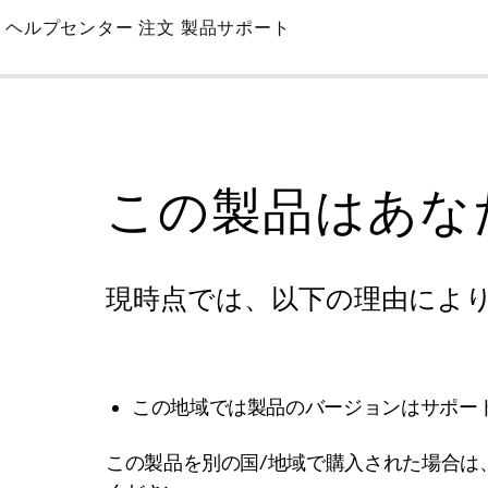
Skip
ヘルプセンター
注文
製品サポート
to
Main
この製品はあな
現時点では、以下の理由によ
この地域では製品のバージョンはサポー
この製品を別の国/地域で購入された場合は