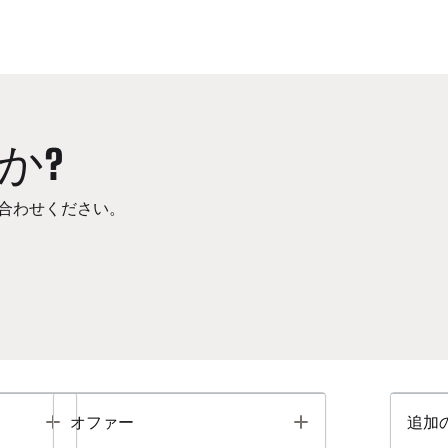
か?
合わせください。
Toggle
Toggle
オファー
追加