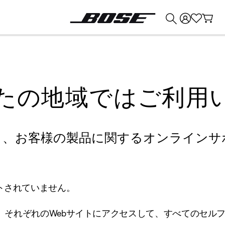
💰
Bose 製品を下取りに出すと最大 ¥30,000 のクレジットを獲得できます。
たの地域ではご利用
り、お客様の製品に関するオンラインサ
トされていません。
、それぞれのWebサイトにアクセスして、すべてのセル