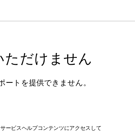
cl
いただけません
ポートを提供できません。
フサービスヘルプコンテンツにアクセスして