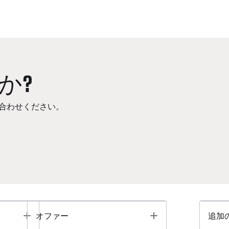
か?
合わせください。
Toggle
Toggle
オファー
追加