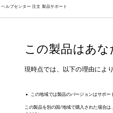
Skip
ヘルプセンター
注文
製品サポート
to
Main
この製品はあな
現時点では、以下の理由によ
この地域では製品のバージョンはサポー
この製品を別の国/地域で購入された場合は