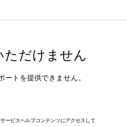
cl
いただけません
ポートを提供できません。
フサービスヘルプコンテンツにアクセスして