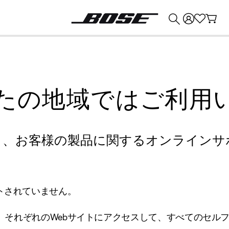
💰
Bose 製品を下取りに出すと最大 ¥30,000 のクレジットを獲得できます。
たの地域ではご利用
り、お客様の製品に関するオンラインサ
トされていません。
、それぞれのWebサイトにアクセスして、すべてのセル