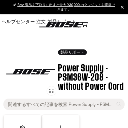
Skip
💰
Bose 製品を下取りに出すと最大 ¥30,000 のクレジットを獲得で
cl
きます。
to
Main
ヘルプセンター
注文
製品サポート
製品サポート
Power Supply -
PSM36W-208 -
without Power Cord