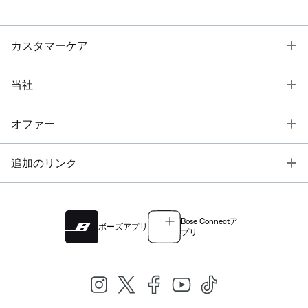
T
カスタマーケア
T
当社
T
オファー
T
追加のリンク
Bose Connectア
ボーズアプリ
プリ