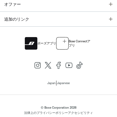
T
オファー
T
追加のリンク
Bose Connectア
ボーズアプリ
プリ
|
Japan
Japanese
© Bose Corporation 2026
法律上の
プライバシーポリシー
アクセシビリティ