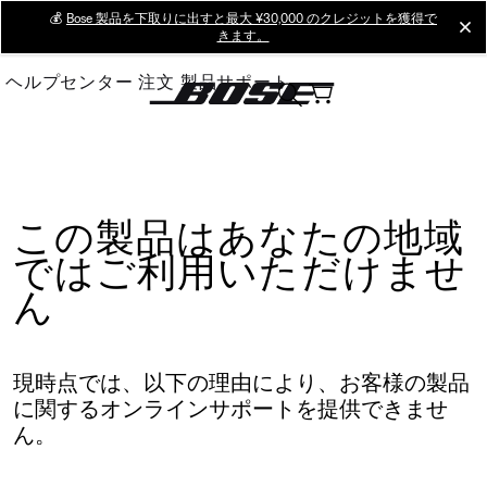
Skip
💰
Bose 製品を下取りに出すと最大 ¥30,000 のクレジットを獲得で
cl
きます。
to
Main
ヘルプセンター
注文
製品サポート
この製品はあなたの地域
ではご利用いただけませ
ん
現時点では、以下の理由により、お客様の製品
に関するオンラインサポートを提供できませ
ん。