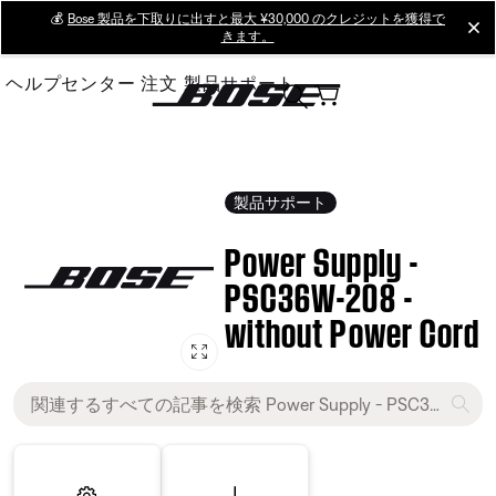
Skip
💰
Bose 製品を下取りに出すと最大 ¥30,000 のクレジットを獲得で
cl
きます。
to
Main
ヘルプセンター
注文
製品サポート
製品サポート
Power Supply -
PSC36W-208 -
without Power Cord