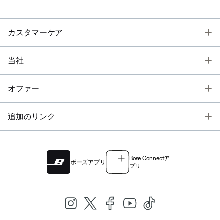
T
カスタマーケア
T
当社
T
オファー
T
追加のリンク
Bose Connectア
ボーズアプリ
プリ