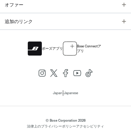
T
オファー
T
追加のリンク
Bose Connectア
ボーズアプリ
プリ
|
Japan
Japanese
© Bose Corporation 2026
法律上の
プライバシーポリシー
アクセシビリティ