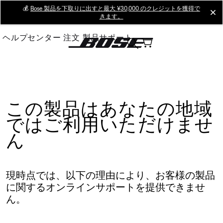
Skip
💰
Bose 製品を下取りに出すと最大 ¥30,000 のクレジットを獲得で
cl
きます。
to
Main
ヘルプセンター
注文
製品サポート
この製品はあなたの地域
ではご利用いただけませ
ん
現時点では、以下の理由により、お客様の製品
に関するオンラインサポートを提供できませ
ん。