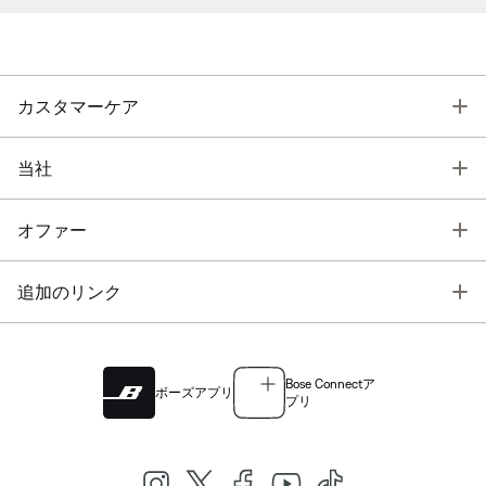
T
カスタマーケア
T
当社
T
オファー
T
追加のリンク
Bose Connectア
ボーズアプリ
プリ