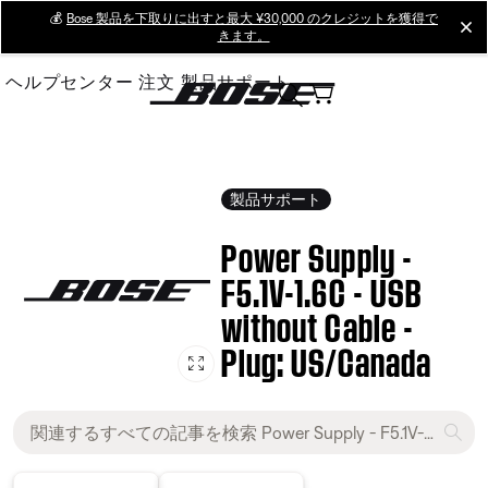
Skip
💰
Bose 製品を下取りに出すと最大 ¥30,000 のクレジットを獲得で
cl
きます。
to
Main
ヘルプセンター
注文
製品サポート
製品サポート
Power Supply -
F5.1V-1.6C - USB
without Cable -
Plug: US/Canada