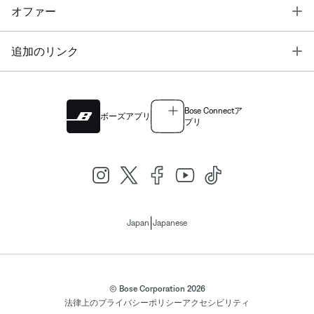
T
オファー
T
追加のリンク
Bose Connectア
ボーズアプリ
プリ
|
Japan
Japanese
© Bose Corporation 2026
法律上の
プライバシーポリシー
アクセシビリティ