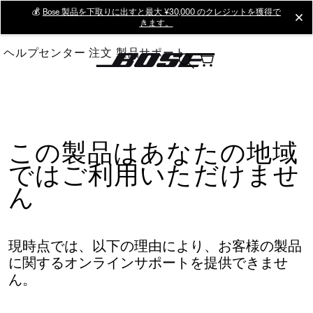
Skip
💰
Bose 製品を下取りに出すと最大 ¥30,000 のクレジットを獲得で
cl
きます。
to
Main
ヘルプセンター
注文
製品サポート
この製品はあなたの地域
ではご利用いただけませ
ん
現時点では、以下の理由により、お客様の製品
に関するオンラインサポートを提供できませ
ん。