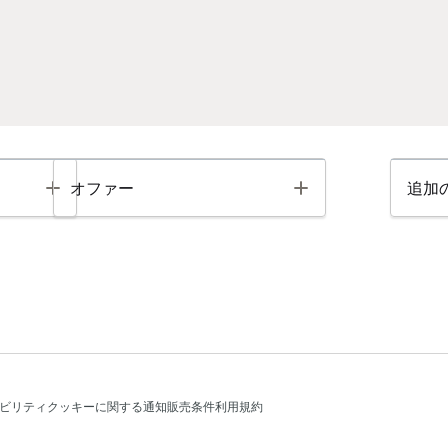
Toggle
Toggle
オファー
追加
ビリティ
クッキーに関する通知
販売条件
利用規約