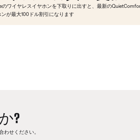
seのワイヤレスイヤホンを下取りに出すと、最新のQuietComfort 
ホンが最大100ドル割引になります
か?
合わせください。