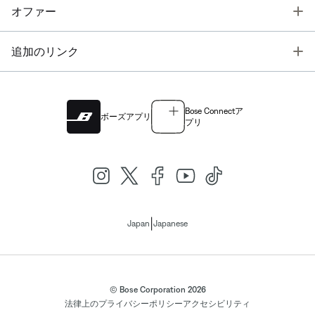
T
オファー
T
追加のリンク
Bose Connectア
ボーズアプリ
プリ
|
Japan
Japanese
© Bose Corporation 2026
法律上の
プライバシーポリシー
アクセシビリティ