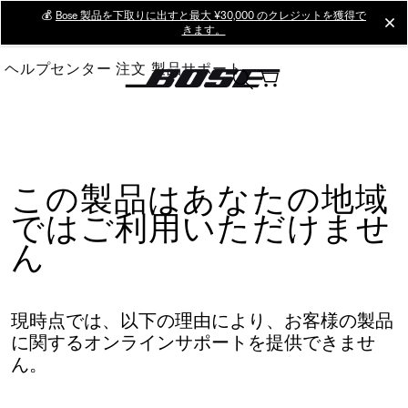
Skip
💰
Bose 製品を下取りに出すと最大 ¥30,000 のクレジットを獲得で
cl
きます。
to
Main
ヘルプセンター
注文
製品サポート
この製品はあなたの地域
ではご利用いただけませ
ん
現時点では、以下の理由により、お客様の製品
に関するオンラインサポートを提供できませ
ん。