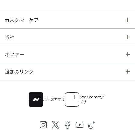
T
カスタマーケア
T
当社
T
オファー
T
追加のリンク
Bose Connectア
ボーズアプリ
プリ