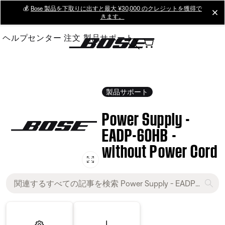
Skip
💰
Bose 製品を下取りに出すと最大 ¥30,000 のクレジットを獲得で
cl
きます。
to
Main
ヘルプセンター
注文
製品サポート
製品サポート
Power Supply -
EADP-60HB -
without Power Cord