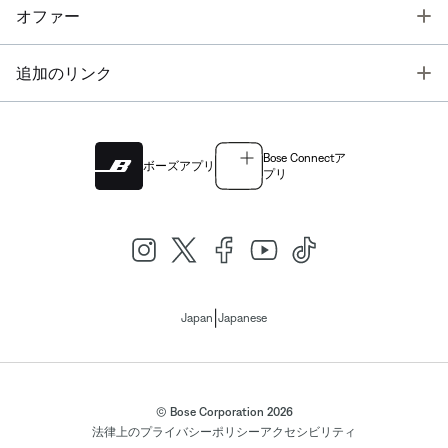
T
オファー
T
追加のリンク
Bose Connectア
ボーズアプリ
プリ
|
Japan
Japanese
© Bose Corporation 2026
法律上の
プライバシーポリシー
アクセシビリティ