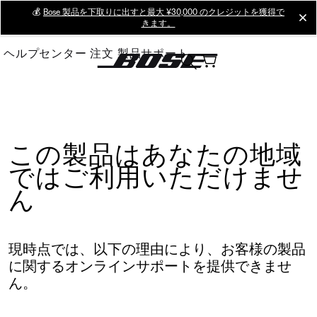
Skip
💰
Bose 製品を下取りに出すと最大 ¥30,000 のクレジットを獲得で
cl
きます。
to
Main
ヘルプセンター
注文
製品サポート
この製品はあなたの地域
ではご利用いただけませ
ん
現時点では、以下の理由により、お客様の製品
に関するオンラインサポートを提供できませ
ん。