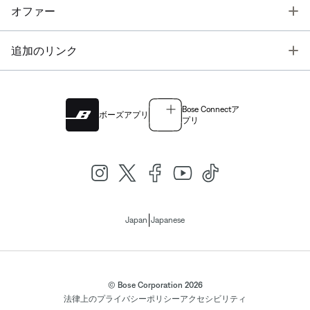
T
オファー
T
追加のリンク
Bose Connectア
ボーズアプリ
プリ
|
Japan
Japanese
© Bose Corporation 2026
法律上の
プライバシーポリシー
アクセシビリティ