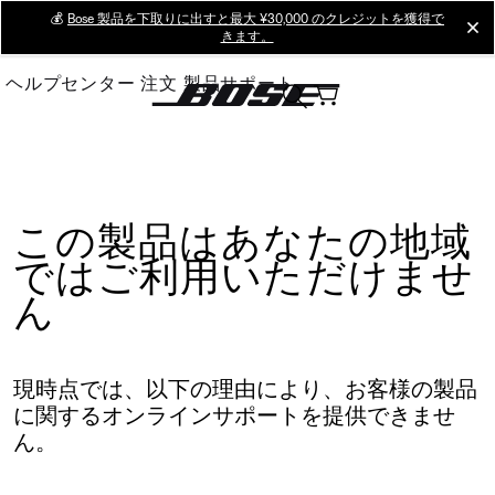
Skip
💰
Bose 製品を下取りに出すと最大 ¥30,000 のクレジットを獲得で
cl
きます。
to
Main
ヘルプセンター
注文
製品サポート
この製品はあなたの地域
ではご利用いただけませ
ん
現時点では、以下の理由により、お客様の製品
に関するオンラインサポートを提供できませ
ん。