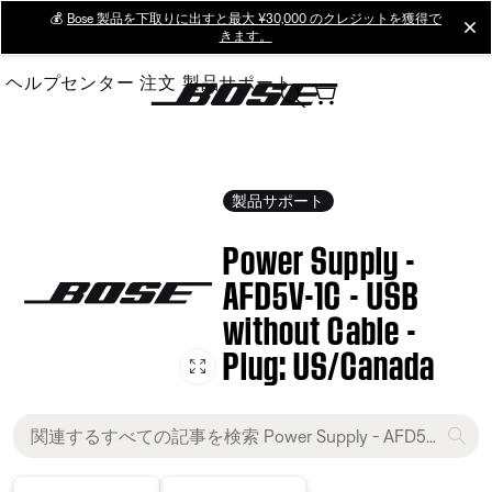
Skip
💰
Bose 製品を下取りに出すと最大 ¥30,000 のクレジットを獲得で
cl
きます。
to
Main
ヘルプセンター
注文
製品サポート
製品サポート
Power Supply -
AFD5V-1C - USB
without Cable -
Plug: US/Canada