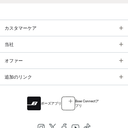
T
カスタマーケア
T
当社
T
オファー
T
追加のリンク
Bose Connectア
ボーズアプリ
プリ