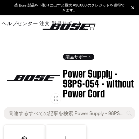
Skip
💰
Bose 製品を下取りに出すと最大 ¥30,000 のクレジットを獲得で
cl
きます。
to
Main
ヘルプセンター
注文
製品サポート
製品サポート
Power Supply -
98PS-054 - without
Power Cord