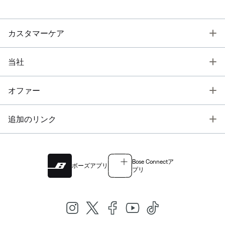
T
カスタマーケア
T
当社
T
オファー
T
追加のリンク
Bose Connectア
ボーズアプリ
プリ