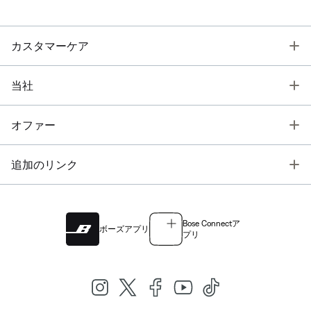
T
カスタマーケア
T
当社
T
オファー
T
追加のリンク
Bose Connectア
ボーズアプリ
プリ