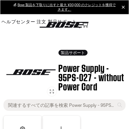
Skip
💰
Bose 製品を下取りに出すと最大 ¥30,000 のクレジットを獲得で
cl
きます。
to
Main
ヘルプセンター
注文
製品サポート
製品サポート
Power Supply -
95PS-027 - without
Power Cord