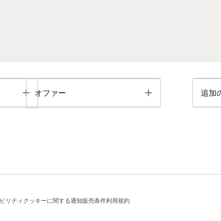
Toggle
Toggle
オファー
追加
ビリティ
クッキーに関する通知
販売条件
利用規約