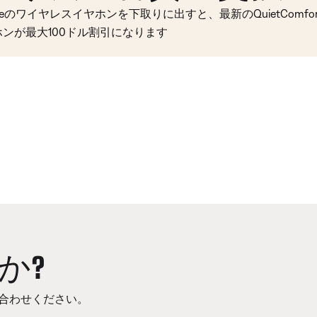
seのワイヤレスイヤホンを下取りに出すと、最新のQuietComfort 
ホンが最大100ドル割引になります
か?
合わせください。