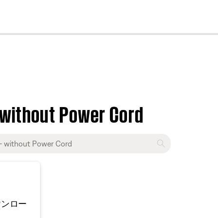
cl
 without Power Cord
ウンロー